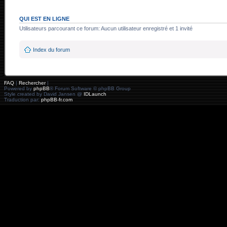
QUI EST EN LIGNE
Utilisateurs parcourant ce forum: Aucun utilisateur enregistré et 1 invité
Index du forum
FAQ
|
Rechercher
|
Powered by
phpBB
® Forum Software © phpBB Group
Style created by David Jansen @
IDLaunch
Traduction par:
phpBB-fr.com