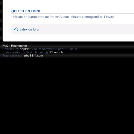
QUI EST EN LIGNE
Utilisateurs parcourant ce forum: Aucun utilisateur enregistré et 1 invité
Index du forum
FAQ
|
Rechercher
|
Powered by
phpBB
® Forum Software © phpBB Group
Style created by David Jansen @
IDLaunch
Traduction par:
phpBB-fr.com