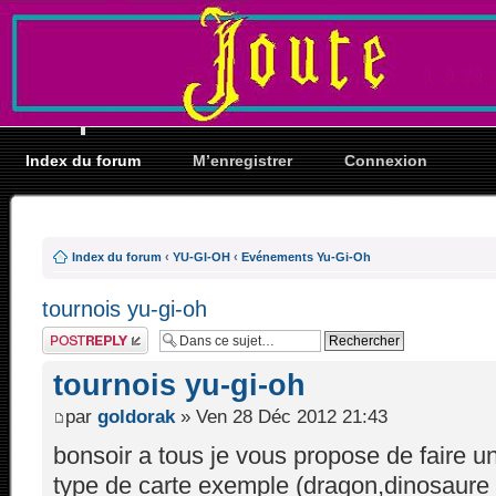
Index du forum
M’enregistrer
Connexion
Index du forum
‹
YU-GI-OH
‹
Evénements Yu-Gi-Oh
tournois yu-gi-oh
Répondre
tournois yu-gi-oh
par
goldorak
» Ven 28 Déc 2012 21:43
bonsoir a tous je vous propose de faire 
type de carte exemple (dragon,dinosaure