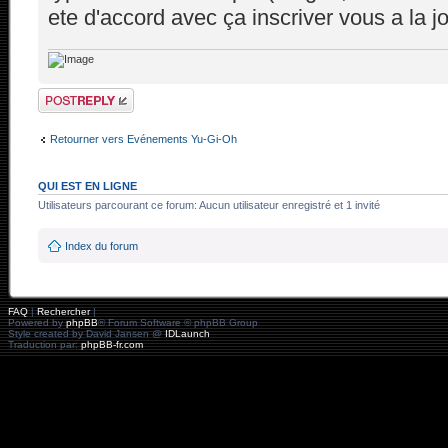
ete d'accord avec ça inscriver vous a la j
Répondre
Retourner vers Evénements Yu-Gi-Oh
QUI EST EN LIGNE
Utilisateurs parcourant ce forum: Aucun utilisateur enregistré et 1 invité
Index du forum
FAQ
|
Rechercher
|
Powered by
phpBB
® Forum Software © phpBB Group
Style created by David Jansen @
IDLaunch
Traduction par:
phpBB-fr.com