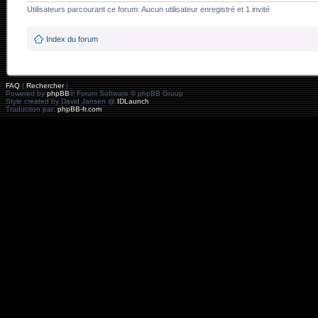
Utilisateurs parcourant ce forum: Aucun utilisateur enregistré et 1 invité
Index du forum
FAQ
|
Rechercher
|
Powered by
phpBB
® Forum Software © phpBB Group
Style created by David Jansen @
IDLaunch
Traduction par:
phpBB-fr.com