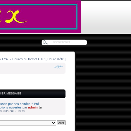
7:45 • Heures au format UTC [ Heure d’été ]
NIER MESSAGE
essés par nos soirées ? Pré-
iptions ouvertes
par
admin
4 Juin 2012 14:49