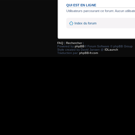
QUI EST EN LIGNE
Utilisateurs parcourant ce forum: Aucun utilisate
Index du forum
FAQ
|
Rechercher
|
Powered by
phpBB
® Forum Software © phpBB Group
Style created by David Jansen @
IDLaunch
Traduction par:
phpBB-fr.com