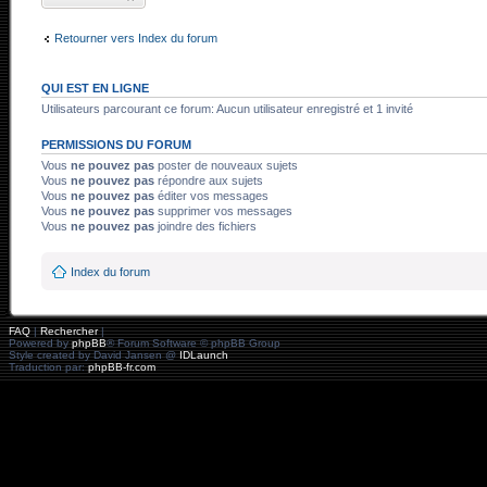
sujet
Retourner vers Index du forum
QUI EST EN LIGNE
Utilisateurs parcourant ce forum: Aucun utilisateur enregistré et 1 invité
PERMISSIONS DU FORUM
Vous
ne pouvez pas
poster de nouveaux sujets
Vous
ne pouvez pas
répondre aux sujets
Vous
ne pouvez pas
éditer vos messages
Vous
ne pouvez pas
supprimer vos messages
Vous
ne pouvez pas
joindre des fichiers
Index du forum
FAQ
|
Rechercher
|
Powered by
phpBB
® Forum Software © phpBB Group
Style created by David Jansen @
IDLaunch
Traduction par:
phpBB-fr.com