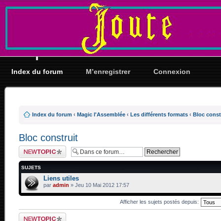
Index du forum
M’enregistrer
Connexion
Index du forum
‹
Magic l'Assemblée
‹
Les différents formats
‹
Bloc const
Bloc construit
Ecrire un nouveau
sujet
SUJETS
Liens utiles
par
admin
» Jeu 10 Mai 2012 17:57
Afficher les sujets postés depuis:
Ecrire un nouveau