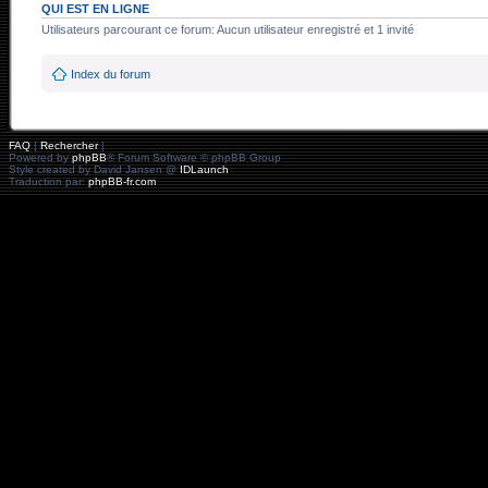
QUI EST EN LIGNE
Utilisateurs parcourant ce forum: Aucun utilisateur enregistré et 1 invité
Index du forum
FAQ
|
Rechercher
|
Powered by
phpBB
® Forum Software © phpBB Group
Style created by David Jansen @
IDLaunch
Traduction par:
phpBB-fr.com