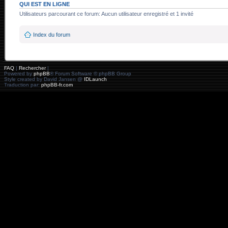
QUI EST EN LIGNE
Utilisateurs parcourant ce forum: Aucun utilisateur enregistré et 1 invité
Index du forum
FAQ
|
Rechercher
|
Powered by
phpBB
® Forum Software © phpBB Group
Style created by David Jansen @
IDLaunch
Traduction par:
phpBB-fr.com