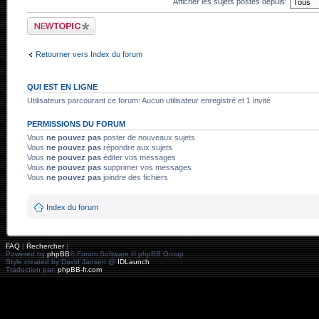
Afficher les sujets postés depuis:
Ecrire un nouveau
sujet
Retourner vers Index du forum
QUI EST EN LIGNE
Utilisateurs parcourant ce forum: Aucun utilisateur enregistré et 1 invité
PERMISSIONS DU FORUM
Vous
ne pouvez pas
poster de nouveaux sujets
Vous
ne pouvez pas
répondre aux sujets
Vous
ne pouvez pas
éditer vos messages
Vous
ne pouvez pas
supprimer vos messages
Vous
ne pouvez pas
joindre des fichiers
Index du forum
FAQ
|
Rechercher
|
Powered by
phpBB
® Forum Software © phpBB Group
Style created by David Jansen @
IDLaunch
Traduction par:
phpBB-fr.com