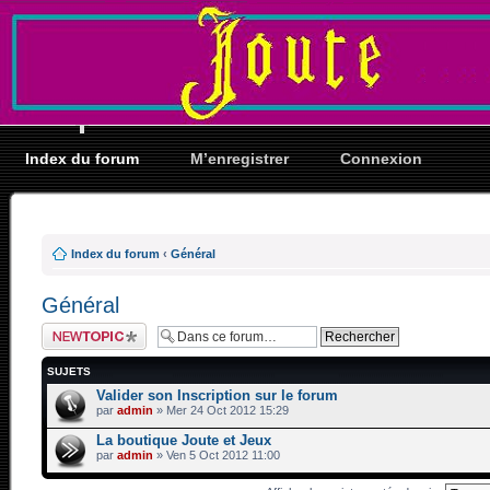
Index du forum
M’enregistrer
Connexion
Index du forum
‹
Général
Général
Ecrire un nouveau
sujet
SUJETS
Valider son Inscription sur le forum
par
admin
» Mer 24 Oct 2012 15:29
La boutique Joute et Jeux
par
admin
» Ven 5 Oct 2012 11:00