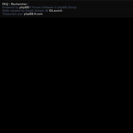
FAQ
|
Rechercher
|
Powered by
phpBB
® Forum Software © phpBB Group
Style created by David Jansen @
IDLaunch
Traduction par:
phpBB-fr.com