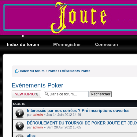
Index du forum
M’enregistrer
Connexion
Index du forum
‹
Poker
‹
Evénements Poker
Evénements Poker
Ecrire un nouveau
sujet
SUJETS
Interessés par nos soirées ? Pré-inscriptions ouvertes
par
admin
» Jeu 14 Juin 2012 14:49
DÉROULEMENT DU TOURNOI DE POKER JOUTE ET JEU
par
admin
» Sam 28 Avr 2012 15:05
allez