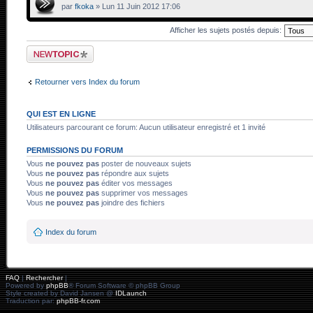
par
fkoka
» Lun 11 Juin 2012 17:06
Afficher les sujets postés depuis:
Ecrire un nouveau
sujet
Retourner vers Index du forum
QUI EST EN LIGNE
Utilisateurs parcourant ce forum: Aucun utilisateur enregistré et 1 invité
PERMISSIONS DU FORUM
Vous
ne pouvez pas
poster de nouveaux sujets
Vous
ne pouvez pas
répondre aux sujets
Vous
ne pouvez pas
éditer vos messages
Vous
ne pouvez pas
supprimer vos messages
Vous
ne pouvez pas
joindre des fichiers
Index du forum
FAQ
|
Rechercher
|
Powered by
phpBB
® Forum Software © phpBB Group
Style created by David Jansen @
IDLaunch
Traduction par:
phpBB-fr.com