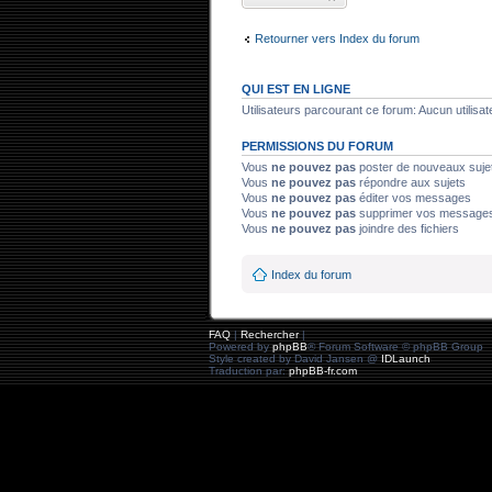
sujet
Retourner vers Index du forum
QUI EST EN LIGNE
Utilisateurs parcourant ce forum: Aucun utilisate
PERMISSIONS DU FORUM
Vous
ne pouvez pas
poster de nouveaux suje
Vous
ne pouvez pas
répondre aux sujets
Vous
ne pouvez pas
éditer vos messages
Vous
ne pouvez pas
supprimer vos message
Vous
ne pouvez pas
joindre des fichiers
Index du forum
FAQ
|
Rechercher
|
Powered by
phpBB
® Forum Software © phpBB Group
Style created by David Jansen @
IDLaunch
Traduction par:
phpBB-fr.com