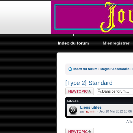
Index du forum
M’enregistrer
Index du forum
‹
Magic l'Assemblée
‹
[Type 2] Standard
Ecrire un nouveau
sujet
SUJETS
Liens utiles
par
admin
» Jeu 10 Mai 2012 18:06
Affi
Ecrire un nouveau