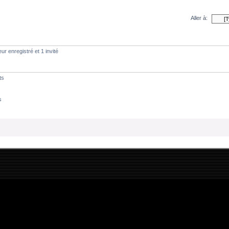
Aller à:
ur enregistré et 1 invité
ts
s