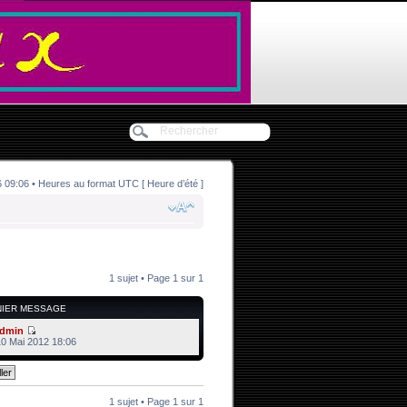
9:06 • Heures au format UTC [ Heure d’été ]
1 sujet • Page
1
sur
1
NIER MESSAGE
dmin
10 Mai 2012 18:06
1 sujet • Page
1
sur
1