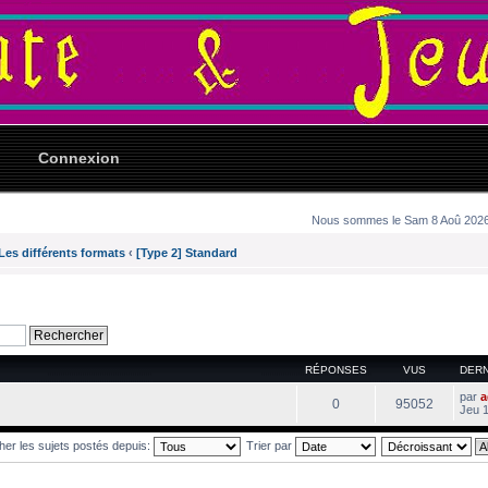
Connexion
Nous sommes le Sam 8 Aoû 2026 0
Les différents formats
‹
[Type 2] Standard
RÉPONSES
VUS
DER
par
a
0
95052
Jeu 
cher les sujets postés depuis:
Trier par