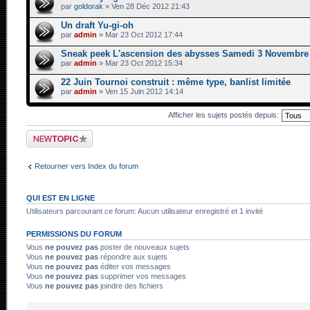
par
goldorak
» Ven 28 Déc 2012 21:43
Un draft Yu-gi-oh
par
admin
» Mar 23 Oct 2012 17:44
Sneak peek L'ascension des abysses Samedi 3 Novembre
par
admin
» Mar 23 Oct 2012 15:34
22 Juin Tournoi construit : même type, banlist limitée
par
admin
» Ven 15 Juin 2012 14:14
Afficher les sujets postés depuis:
Ecrire un nouveau
sujet
Retourner vers Index du forum
QUI EST EN LIGNE
Utilisateurs parcourant ce forum: Aucun utilisateur enregistré et 1 invité
PERMISSIONS DU FORUM
Vous
ne pouvez pas
poster de nouveaux sujets
Vous
ne pouvez pas
répondre aux sujets
Vous
ne pouvez pas
éditer vos messages
Vous
ne pouvez pas
supprimer vos messages
Vous
ne pouvez pas
joindre des fichiers