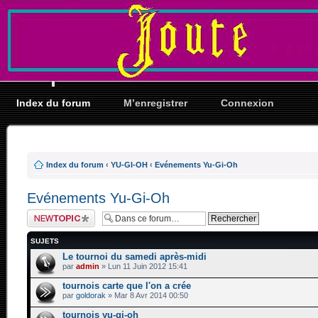
Index du forum
M’enregistrer
Connexion
Index du forum
‹
YU-GI-OH
‹
Evénements Yu-Gi-Oh
Evénements Yu-Gi-Oh
Ecrire un nouveau
sujet
SUJETS
Le tournoi du samedi après-midi
par
admin
» Lun 11 Juin 2012 15:41
tournois carte que l'on a crée
par
goldorak
» Mar 8 Avr 2014 00:50
tournois yu-gi-oh