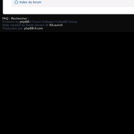
Index du forum
FAQ
|
Rechercher
|
Powered by
phpBB
® Forum Software © phpBB Group
Style created by David Jansen @
IDLaunch
Traduction par:
phpBB-fr.com