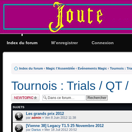
Index du forum
M’enregistrer
Connexion
Index du forum
‹
Magic l'Assemblée
‹
Evénements Magic
‹
Tournois : Tria
Tournois : Trials / QT /
Ecrire un nouveau
sujet
SUJETS
Les grands prix 2012
par
admin
» Ven 8 Juin 2012 11:38
[Vienne 38] Legacy T1.5 25 Novembre 2012
par
Darius
» Mer 18 Juil 2012 20:52