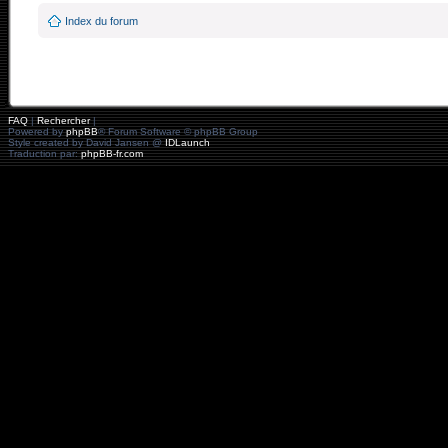
Index du forum
FAQ
|
Rechercher
|
Powered by
phpBB
® Forum Software © phpBB Group
Style created by David Jansen @
IDLaunch
Traduction par:
phpBB-fr.com