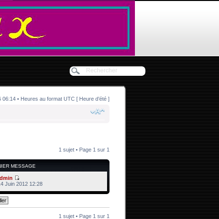
06:14 • Heures au format UTC [ Heure d’été ]
1 sujet • Page
1
sur
1
NIER MESSAGE
dmin
14 Juin 2012 12:28
1 sujet • Page
1
sur
1