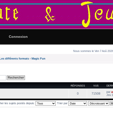
Connexion
Nous sommes le Ven 7 Aoû 2026 
Les différents formats
‹
Magic Fun
RÉPONSES
VUS
DER
par
a
0
71508
Jeu 
cher les sujets postés depuis:
Trier par