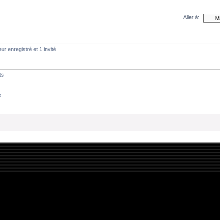
Aller à:
ur enregistré et 1 invité
ts
s