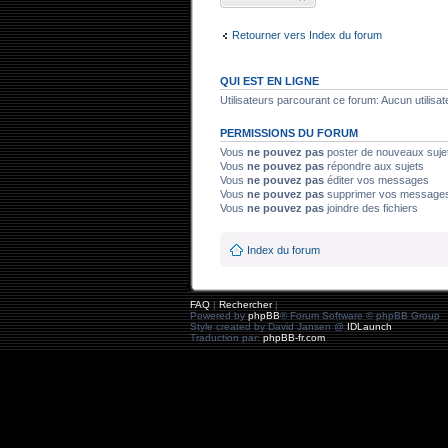
sujet
Retourner vers Index du forum
QUI EST EN LIGNE
Utilisateurs parcourant ce forum: Aucun utilisate
PERMISSIONS DU FORUM
Vous
ne pouvez pas
poster de nouveaux suje
Vous
ne pouvez pas
répondre aux sujets
Vous
ne pouvez pas
éditer vos messages
Vous
ne pouvez pas
supprimer vos message
Vous
ne pouvez pas
joindre des fichiers
Index du forum
FAQ
|
Rechercher
|
Powered by
phpBB
® Forum Software © phpBB Group
Style created by David Jansen @
IDLaunch
Traduction par:
phpBB-fr.com