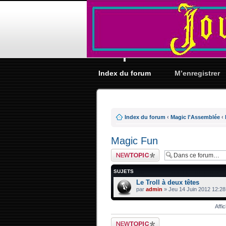
Index du forum
M’enregistrer
Index du forum
‹
Magic l'Assemblée
‹
Magic Fun
Ecrire un nouveau
sujet
SUJETS
Le Troll à deux têtes
par
admin
» Jeu 14 Juin 2012 12:28
Affi
Ecrire un nouveau