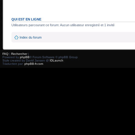
QUI EST EN LIGNE
Utilisateurs parcourant ce forum: Aucun utilisateur enregistré et 1 invité
Index du forum
FAQ
|
Rechercher
|
Powered by
phpBB
® Forum Software © phpBB Group
Style created by David Jansen @
IDLaunch
Traduction par:
phpBB-fr.com