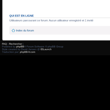
QUI EST EN LIGNE
Utilisateurs parcourant ce forum: Aucun utilisateur enregistré et 1 invité
Index du forum
FAQ
|
Rechercher
|
Powered by
phpBB
® Forum Software © phpBB Group
Style created by David Jansen @
IDLaunch
Traduction par:
phpBB-fr.com