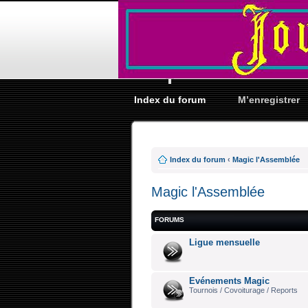
Index du forum
M’enregistrer
Index du forum
‹
Magic l'Assemblée
Magic l'Assemblée
FORUMS
Ligue mensuelle
Evénements Magic
Tournois / Covoiturage / Reports