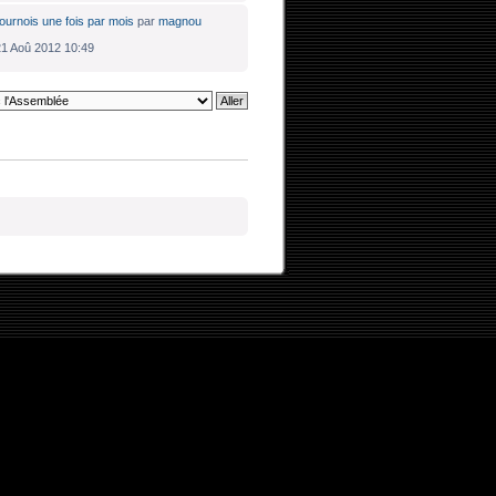
ournois une fois par mois
par
magnou
1 Aoû 2012 10:49