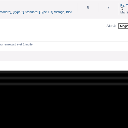
Re: T
8
7
[Modern]
,
[Type 2] Standard
,
[Type 1.X] Vintage
,
Bloc
Mar 2
Aller à:
ur enregistré et 1 invité