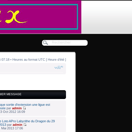
07:18 • Heures au format UTC [ Heure d’été ]
NIER MESSAGE
que sortie d'extension une ligue est
osée
par
admin
3 Oct 2012 16:09
e Loto APro Labyrithe du Dragon du 29
 2013
par
admin
 Mai 2013 17:06