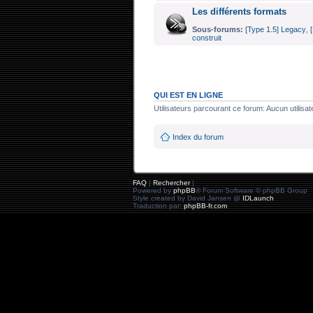
Les différents formats
Sous-forums:
[Type 1.5] Legacy
,
construit
QUI EST EN LIGNE
Utilisateurs parcourant ce forum: Aucun utilisate
Index du forum
FAQ
|
Rechercher
|
Powered by
phpBB
® Forum Software © phpBB Group
Style created by David Jansen @
IDLaunch
Traduction par:
phpBB-fr.com