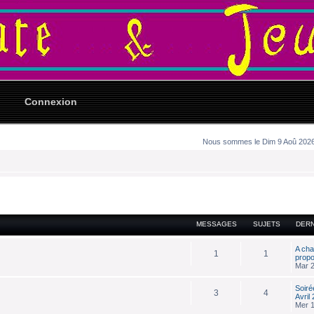
Connexion
Nous sommes le Dim 9 Aoû 2026 
MESSAGES
SUJETS
DER
A cha
1
1
prop
Mar 2
Soiré
3
4
Avril
Mer 1