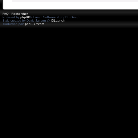
FAQ
|
Rechercher
|
Powered by
phpBB
® Forum Software © phpBB Group
Style created by David Jansen @
IDLaunch
Traduction par:
phpBB-fr.com