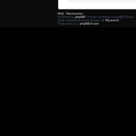
FAQ
|
Rechercher
|
Powered by
phpBB
® Forum Software © phpBB Group
Style created by David Jansen @
IDLaunch
Traduction par:
phpBB-fr.com