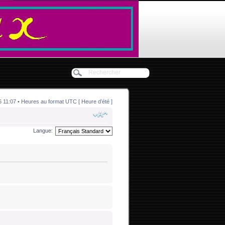
11:07 • Heures au format UTC [ Heure d’été ]
Langue: