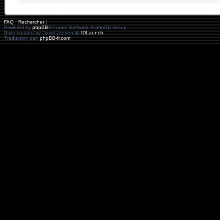
FAQ
|
Rechercher
|
Powered by
phpBB
® Forum Software © phpBB Group
Style created by David Jansen @
IDLaunch
Traduction par:
phpBB-fr.com