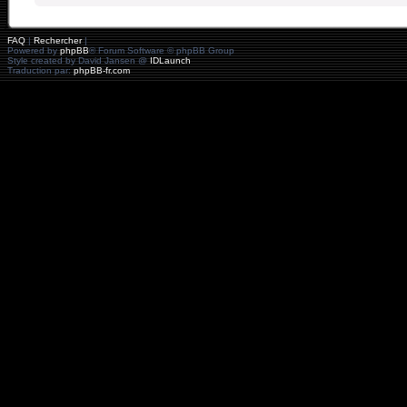
FAQ
|
Rechercher
|
Powered by
phpBB
® Forum Software © phpBB Group
Style created by David Jansen @
IDLaunch
Traduction par:
phpBB-fr.com