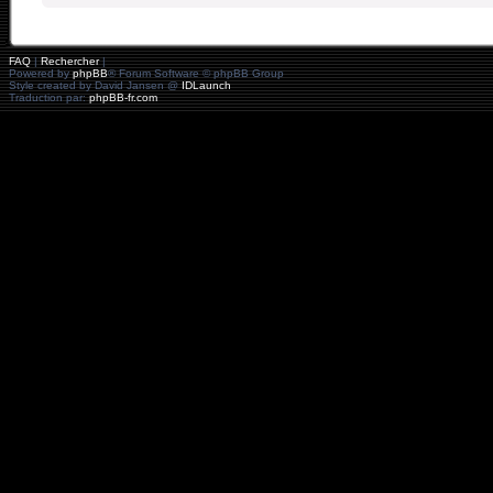
FAQ
|
Rechercher
|
Powered by
phpBB
® Forum Software © phpBB Group
Style created by David Jansen @
IDLaunch
Traduction par:
phpBB-fr.com