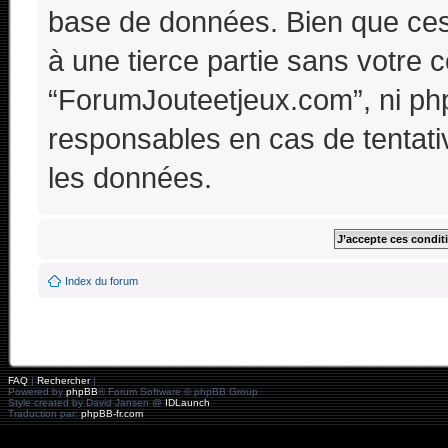
base de données. Bien que ces 
à une tierce partie sans votre 
“ForumJouteetjeux.com”, ni p
responsables en cas de tentati
les données.
Index du forum
FAQ
|
Rechercher
|
Powered by
phpBB
® Forum Software © phpBB Group
Style created by David Jansen @
IDLaunch
Traduction par:
phpBB-fr.com