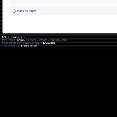
Index du forum
FAQ
|
Rechercher
|
Powered by
phpBB
® Forum Software © phpBB Group
Style created by David Jansen @
IDLaunch
Traduction par:
phpBB-fr.com