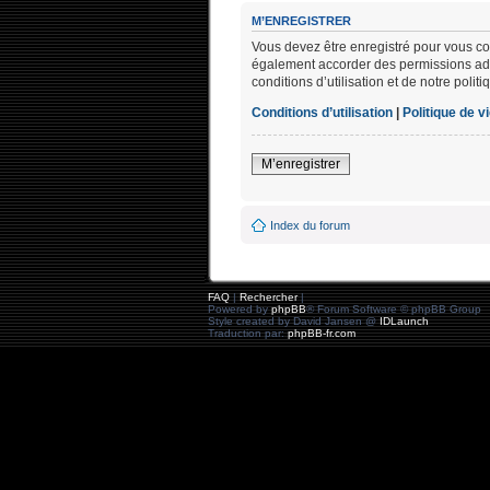
M’ENREGISTRER
Vous devez être enregistré pour vous co
également accorder des permissions addi
conditions d’utilisation et de notre polit
Conditions d’utilisation
|
Politique de v
M’enregistrer
Index du forum
FAQ
|
Rechercher
|
Powered by
phpBB
® Forum Software © phpBB Group
Style created by David Jansen @
IDLaunch
Traduction par:
phpBB-fr.com