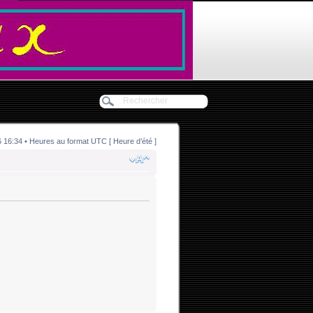
6:34 • Heures au format UTC [ Heure d’été ]