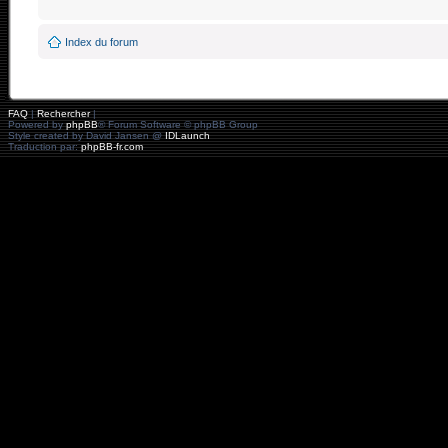
Index du forum
FAQ
|
Rechercher
|
Powered by
phpBB
® Forum Software © phpBB Group
Style created by David Jansen @
IDLaunch
Traduction par:
phpBB-fr.com