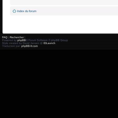
Index du forum
FAQ
|
Rechercher
|
Powered by
phpBB
® Forum Software © phpBB Group
Style created by David Jansen @
IDLaunch
Traduction par:
phpBB-fr.com