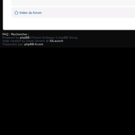
Index du forum
FAQ
|
Rechercher
|
Powered by
phpBB
® Forum Software © phpBB Group
Style created by David Jansen @
IDLaunch
Traduction par:
phpBB-fr.com