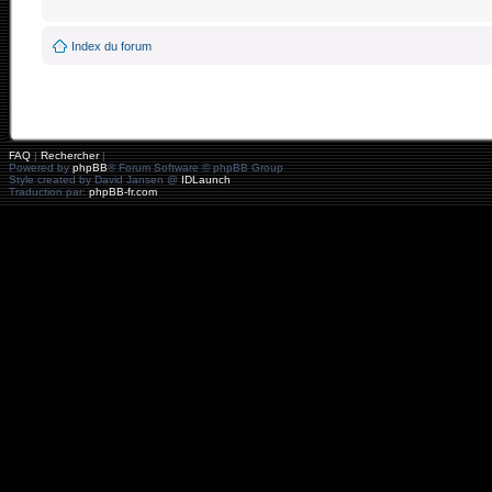
Index du forum
FAQ
|
Rechercher
|
Powered by
phpBB
® Forum Software © phpBB Group
Style created by David Jansen @
IDLaunch
Traduction par:
phpBB-fr.com