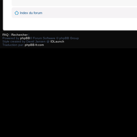
Index du forum
FAQ
|
Rechercher
|
Powered by
phpBB
® Forum Software © phpBB Group
Style created by David Jansen @
IDLaunch
Traduction par:
phpBB-fr.com