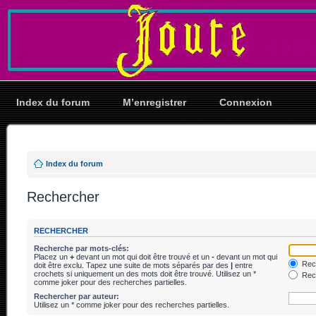
Index du forum
M’enregistrer
Connexion
Index du forum
Rechercher
RECHERCHER
Recherche par mots-clés:
Placez un
+
devant un mot qui doit être trouvé et un
-
devant un mot qui
Rech
doit être exclu. Tapez une suite de mots séparés par des
|
entre
crochets si uniquement un des mots doit être trouvé. Utilisez un *
Rech
comme joker pour des recherches partielles.
Rechercher par auteur:
Utilisez un * comme joker pour des recherches partielles.