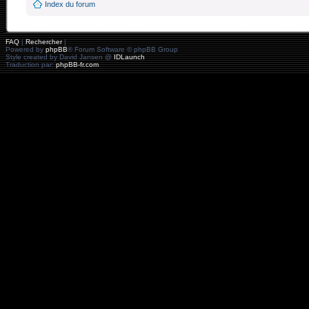
Index du forum
FAQ
|
Rechercher
|
Powered by
phpBB
® Forum Software © phpBB Group
Style created by David Jansen @
IDLaunch
Traduction par:
phpBB-fr.com