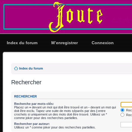
Index du forum
M’enregistrer
Connexion
Index du forum
Rechercher
RECHERCHER
Recherche par mots-clés:
Placez un
+
devant un mot qui doit être trouvé et un
-
devant un mot qui
Rech
doit être exclu. Tapez une suite de mots séparés par des
|
entre
crochets si uniquement un des mots doit être trouvé. Utilisez un *
Rech
comme joker pour des recherches partielles.
Rechercher par auteur:
Utilisez un * comme joker pour des recherches partielles.