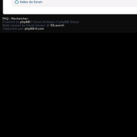
Index du forum
FAQ
|
Rechercher
|
Powered by
phpBB
® Forum Software © phpBB Group
Style created by David Jansen @
IDLaunch
Traduction par:
phpBB-fr.com