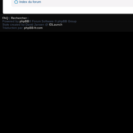
Index du forum
FAQ
|
Rechercher
|
Powered by
phpBB
® Forum Software © phpBB Group
Style created by David Jansen @
IDLaunch
Traduction par:
phpBB-fr.com