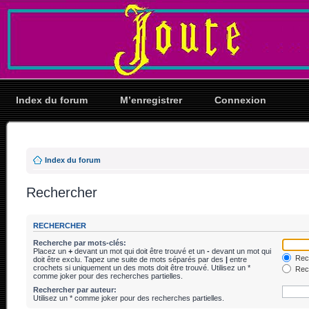
Index du forum
M’enregistrer
Connexion
Index du forum
Rechercher
RECHERCHER
Recherche par mots-clés:
Placez un
+
devant un mot qui doit être trouvé et un
-
devant un mot qui
Rech
doit être exclu. Tapez une suite de mots séparés par des
|
entre
crochets si uniquement un des mots doit être trouvé. Utilisez un *
Rech
comme joker pour des recherches partielles.
Rechercher par auteur:
Utilisez un * comme joker pour des recherches partielles.