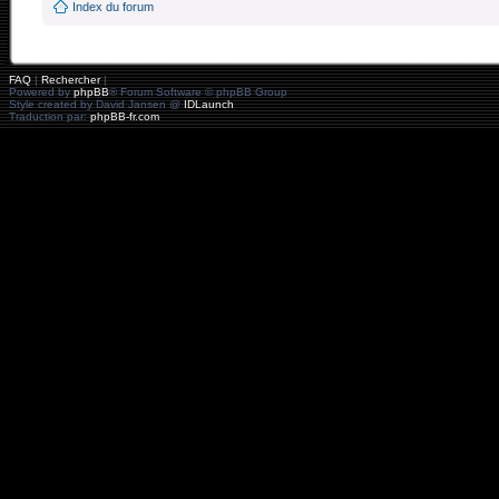
Index du forum
FAQ
|
Rechercher
|
Powered by
phpBB
® Forum Software © phpBB Group
Style created by David Jansen @
IDLaunch
Traduction par:
phpBB-fr.com