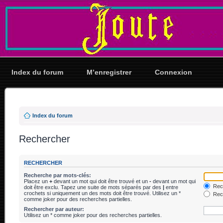
Index du forum
M’enregistrer
Connexion
Index du forum
Rechercher
RECHERCHER
Recherche par mots-clés:
Placez un
+
devant un mot qui doit être trouvé et un
-
devant un mot qui
Rech
doit être exclu. Tapez une suite de mots séparés par des
|
entre
crochets si uniquement un des mots doit être trouvé. Utilisez un *
Rech
comme joker pour des recherches partielles.
Rechercher par auteur:
Utilisez un * comme joker pour des recherches partielles.