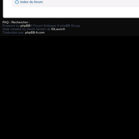
Index du forum
FAQ
|
Rechercher
|
Powered by
phpBB
® Forum Software © phpBB Group
Style created by David Jansen @
IDLaunch
Traduction par:
phpBB-fr.com