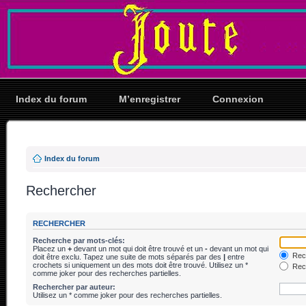
Index du forum
M’enregistrer
Connexion
Index du forum
Rechercher
RECHERCHER
Recherche par mots-clés:
Placez un
+
devant un mot qui doit être trouvé et un
-
devant un mot qui
Rech
doit être exclu. Tapez une suite de mots séparés par des
|
entre
crochets si uniquement un des mots doit être trouvé. Utilisez un *
Rech
comme joker pour des recherches partielles.
Rechercher par auteur:
Utilisez un * comme joker pour des recherches partielles.