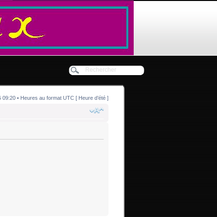
09:20 • Heures au format UTC [ Heure d’été ]