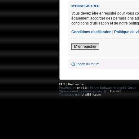
M’ENREGISTRER
Vous devez être enregistré pour vous co
également accorder des permissions addi
conditions d’utilisation et de notre polit
Conditions d’utilisation
|
Politique de v
M’enregistrer
Index du forum
FAQ
|
Rechercher
|
Powered by
phpBB
® Forum Software © phpBB Group
Style created by David Jansen @
IDLaunch
Traduction par:
phpBB-fr.com