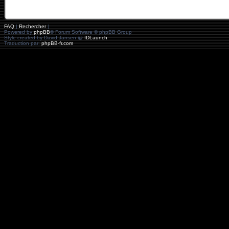
FAQ
|
Rechercher
|
Powered by
phpBB
® Forum Software © phpBB Group
Style created by David Jansen @
IDLaunch
Traduction par:
phpBB-fr.com