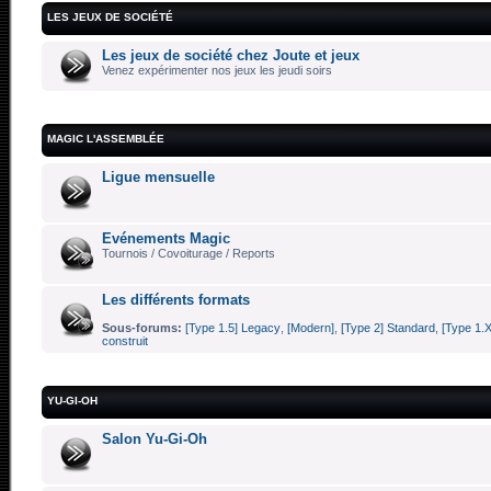
LES JEUX DE SOCIÉTÉ
Les jeux de société chez Joute et jeux
Venez expérimenter nos jeux les jeudi soirs
MAGIC L'ASSEMBLÉE
Ligue mensuelle
Evénements Magic
Tournois / Covoiturage / Reports
Les différents formats
Sous-forums:
[Type 1.5] Legacy
,
[Modern]
,
[Type 2] Standard
,
[Type 1.X
construit
YU-GI-OH
Salon Yu-Gi-Oh