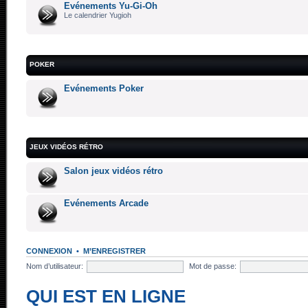
Evénements Yu-Gi-Oh
Le calendrier Yugioh
POKER
Evénements Poker
JEUX VIDÉOS RÉTRO
Salon jeux vidéos rétro
Evénements Arcade
CONNEXION
•
M’ENREGISTRER
Nom d’utilisateur:
Mot de passe:
QUI EST EN LIGNE