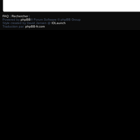
FAQ
|
Rechercher
|
Powered by
phpBB
® Forum Software © phpBB Group
Style created by David Jansen @
IDLaunch
Traduction par:
phpBB-fr.com