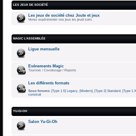
LES JEUX DE SOCIÉTÉ
Les jeux de société chez Joute et jeux
Venez expérimenter nos jeux les jeudi soirs
MAGIC L'ASSEMBLÉE
Ligue mensuelle
Evénements Magic
Tournois / Covoiturage / Reports
Les différents formats
Sous-forums:
[Type 1.5] Legacy
,
[Modern]
,
[Type 2] Standard
,
[Type 1.X
construit
YU-GI-OH
Salon Yu-Gi-Oh