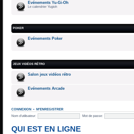
Evénements Yu-Gi-Oh
Le calendrier Yugioh
POKER
Evénements Poker
JEUX VIDÉOS RÉTRO
Salon jeux vidéos rétro
Evénements Arcade
CONNEXION
•
M’ENREGISTRER
Nom d’utilisateur:
Mot de passe:
QUI EST EN LIGNE