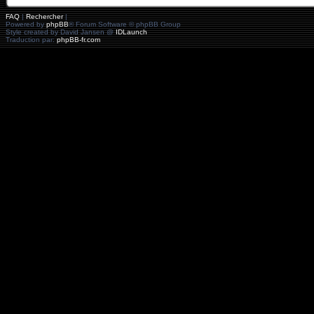
FAQ
|
Rechercher
|
Powered by
phpBB
® Forum Software © phpBB Group
Style created by David Jansen @
IDLaunch
Traduction par:
phpBB-fr.com