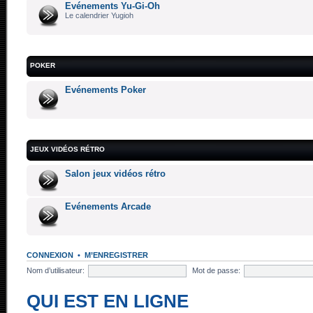
Evénements Yu-Gi-Oh
Le calendrier Yugioh
POKER
Evénements Poker
JEUX VIDÉOS RÉTRO
Salon jeux vidéos rétro
Evénements Arcade
CONNEXION
•
M’ENREGISTRER
Nom d’utilisateur:
Mot de passe:
QUI EST EN LIGNE