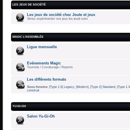
LES JEUX DE SOCIÉTÉ
Les jeux de société chez Joute et jeux
Venez expérimenter nos jeux les jeudi soirs
MAGIC L'ASSEMBLÉE
Ligue mensuelle
Evénements Magic
Tournois / Covoiturage / Reports
Les différents formats
Sous-forums:
[Type 1.5] Legacy
,
[Modern]
,
[Type 2] Standard
,
[Type 1.X
construit
YU-GI-OH
Salon Yu-Gi-Oh