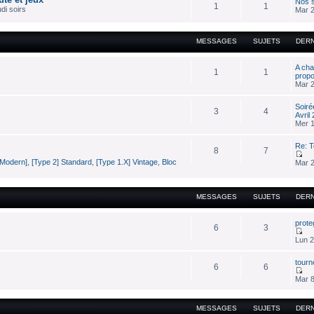
Nos s
1
1
di soirs
Mar 2
MESSAGES
SUJETS
DER
A cha
1
1
prop
Mar 2
Soiré
3
4
Avril
Mer 1
Re: T
8
7
[Modern]
,
[Type 2] Standard
,
[Type 1.X] Vintage
,
Bloc
Mar 2
MESSAGES
SUJETS
DER
prote
6
3
Lun 2
tourn
6
6
Mar 8
MESSAGES
SUJETS
DER