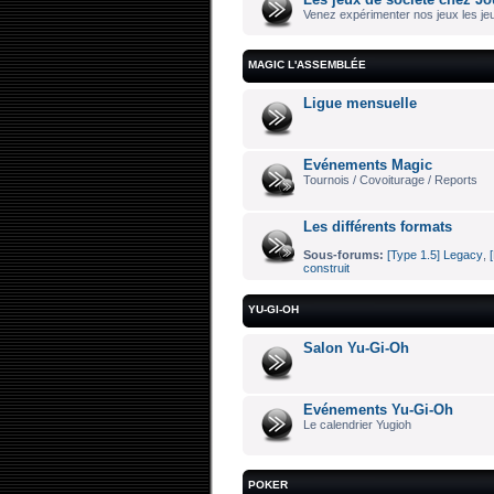
Venez expérimenter nos jeux les jeu
MAGIC L'ASSEMBLÉE
Ligue mensuelle
Evénements Magic
Tournois / Covoiturage / Reports
Les différents formats
Sous-forums:
[Type 1.5] Legacy
,
construit
YU-GI-OH
Salon Yu-Gi-Oh
Evénements Yu-Gi-Oh
Le calendrier Yugioh
POKER