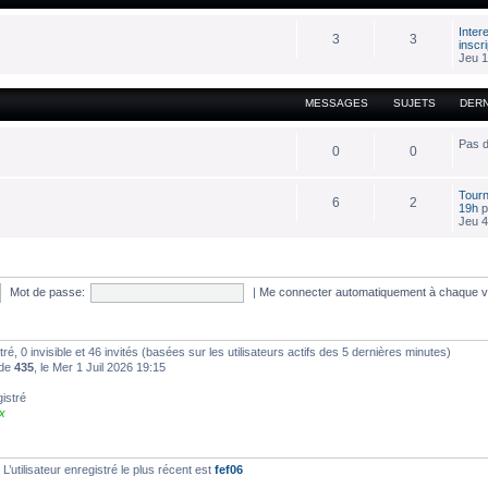
Inter
3
3
inscr
Jeu 1
MESSAGES
SUJETS
DER
Pas 
0
0
Tourn
6
2
19h
p
Jeu 4
Mot de passe:
|
Me connecter automatiquement à chaque v
stré, 0 invisible et 46 invités (basées sur les utilisateurs actifs des 5 dernières minutes)
 de
435
, le Mer 1 Juil 2026 19:15
gistré
x
’utilisateur enregistré le plus récent est
fef06