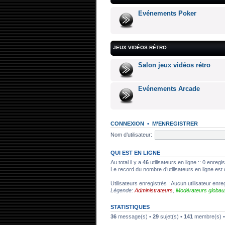
Evénements Poker
JEUX VIDÉOS RÉTRO
Salon jeux vidéos rétro
Evénements Arcade
CONNEXION
•
M’ENREGISTRER
Nom d’utilisateur:
QUI EST EN LIGNE
Au total il y a
46
utilisateurs en ligne :: 0 enregi
Le record du nombre d’utilisateurs en ligne est
Utilisateurs enregistrés : Aucun utilisateur enre
Légende:
Administrateurs
,
Modérateurs globau
STATISTIQUES
36
message(s) •
29
sujet(s) •
141
membre(s) • L