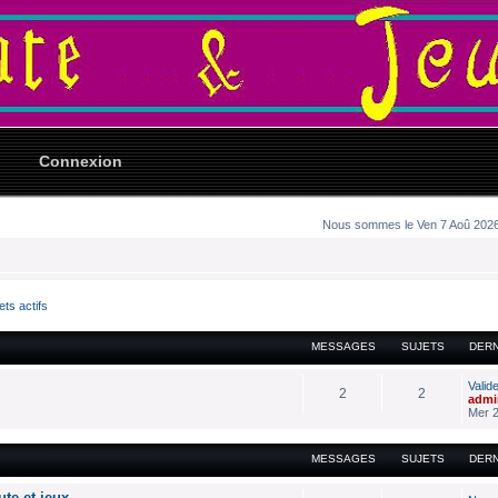
Connexion
Nous sommes le Ven 7 Aoû 2026 
ets actifs
MESSAGES
SUJETS
DER
Valid
2
2
admi
Mer 2
MESSAGES
SUJETS
DER
ute et jeux