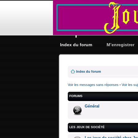
Index du forum
M’enregistrer
Index du forum
Voir les messages sans réponses
•
Voir les suj
FORUMS
Général
LES JEUX DE SOCIÉTÉ
Les jeux de société chez Jo