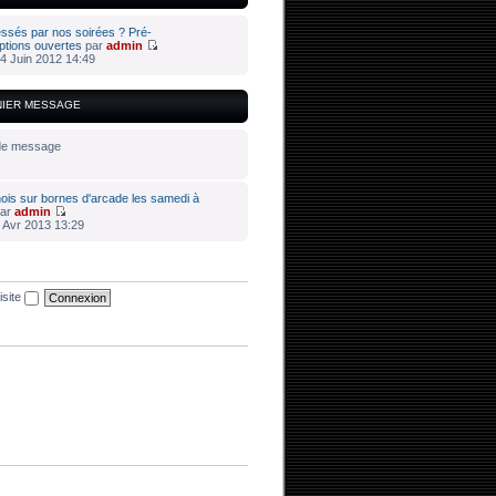
essés par nos soirées ? Pré-
iptions ouvertes
par
admin
4 Juin 2012 14:49
NIER MESSAGE
de message
ois sur bornes d'arcade les samedi à
ar
admin
 Avr 2013 13:29
isite