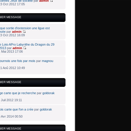
oirées Jeux de société
par
admin
3 Oct 2012 17:05
NIER MESSAGE
que sortie d'extension une ligue est
osée
par
admin
3 Oct 2012 16:09
e Loto APro Labyrithe du Dragon du 29
 2013
par
admin
 Mai 2013 17:06
ournois une fois par mois
par
magnou
1 Aoû 2012 10:49
NIER MESSAGE
ge carte que je recherche
par
goldorak
 Juil 2012 19:11
ois carte que l'on a crée
par
goldorak
 Avr 2014 00:50
NIER MESSAGE