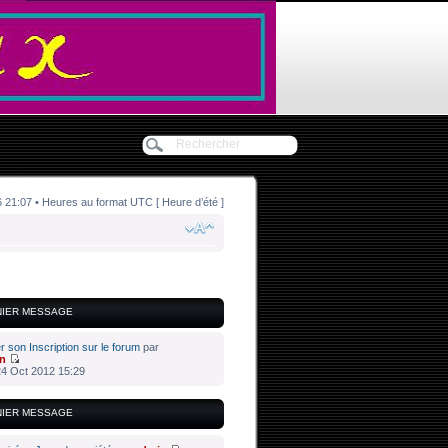
21:07 • Heures au format UTC [ Heure d’été ]
NIER MESSAGE
er son Inscription sur le forum
par
n
4 Oct 2012 15:29
NIER MESSAGE